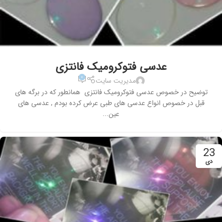
عدسی فتوکرومیک فانتزی
۰
مدیریت سایت
توضیح در خصوص عدسی فتوکرومیک فانتزی همانطور که در برگه های
قبل در خصوص انواع عدسی های طبی عرض کرده بودم , عدسی های
عین...
23
دی