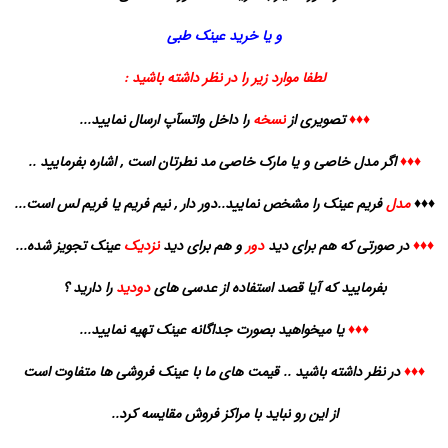
و یا خرید عینک طبی
لطفا موارد زیر را در نظر داشته باشید :
♦♦♦
تصویری از
نسخه
را داخل واتسآپ ارسال نمایید...
♦♦♦
اگر مدل خاصی و یا مارک خاصی مد نطرتان است , اشاره بفرمایید ..
♦♦♦
مدل
فریم عینک را مشخص نمایید..دور دار , نیم فریم یا فریم لس است...
♦♦♦
در صورتی که هم برای دید
دور
و هم برای دید
نزدیک
عینک تجویز شده...
بفرمایید که آیا قصد استفاده از عدسی های
دودید
را دارید ؟
♦♦♦
یا میخواهید بصورت
جداگانه
عینک تهیه
نمایید
...
♦♦♦
در نظر داشته باشید .. قیمت های ما با عینک فروشی ها متفاوت است
از این رو نباید با مراکز فروش مقایسه کرد..