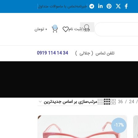
خبرنامه
تماس با ما
سوالات متداول
0
ورود/ثبت نام
۰
تومان
تلفن تماس ( جلالی )
34 14 114 0919
36
24
-17%