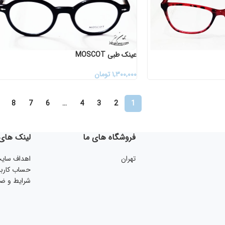
عینک طبی MOSCOT
۱,۳۰۰,۰۰۰
تومان
8
7
6
…
4
3
2
1
فروشگاه های ما
لینک های 
تهران
اهداف سای
حساب کارب
شرایط و ضو