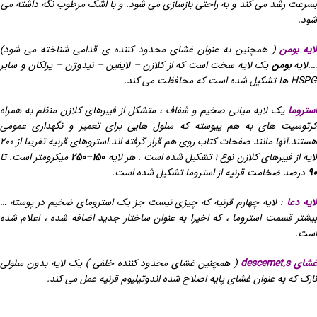
بسرعت رشد می کند و به راحتی بازسازی می شود. و با اشک مرطوب نگه داشته می
شود.
ایه بومن
( همچنین به عنوان غشای محدود کننده ی قدامی شناخته می شود)
….لایه
بومن
یک لایه سخت است که از کلازن – لایفین – نیدوژن – پرلکان و سایر
HSPG ها تشکیل شده است که محافظت می کند.
استروما
یک لایه میانی ضخیم و شفاف ، متشکل از فیبرهای کلازن منظم به همراه
کرتوسیت های به هم پیوسته که سلول هایی برای تعمیر و نگهداری عمومی
هستند.آنها مانند صفحات کتاب روی هم قرار گرفته اند.استروهای قرنیه تقریبا از ۲۰۰
ایه از فیبرهای کلازن نوع ۱ تشکیل شده است . هر لایه
۱۵۰
–
۲۵۰
میکرومتر است. تا
۹۰
درصد ضخامت قرنیه از استروما تشکیل شده است.
ایه دعا
: لایه چهارم قرنیه که چیزی نیست جز یک استرومای ضخیم در پوسته …
بیشتر قسمت استروما ، که اخیرا به عنوان ساختار جدید اضافه شده ، اعلام شده
است.
شای descemet,s
( همچنین غشای محدود کننده خلفی ) یک لایه بدون سلولی
نازک که به عنوان غشای پایه اصلاح شده اندوتیلیوم قرنیه عمل می کند.