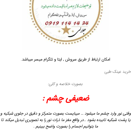
امکان ارتباط از طریق سروش , ایتا و تلگرام میسر میباشد.
خرید عینک طبی
بصورت خلاصه و کلی:
ضعیفی چشم :
وقتی نور وارد چشم ما میشود … میبایست بصورت متمرکز و دقیق در
جلوی شبکیه و
یا پشت شبکیه تابیده بشود ..در واقع مغز ما ذرات نور را به تصویری تبدیل میکند
تا
ما بتوانیم اجسام را بصورت واضح ببینیم .