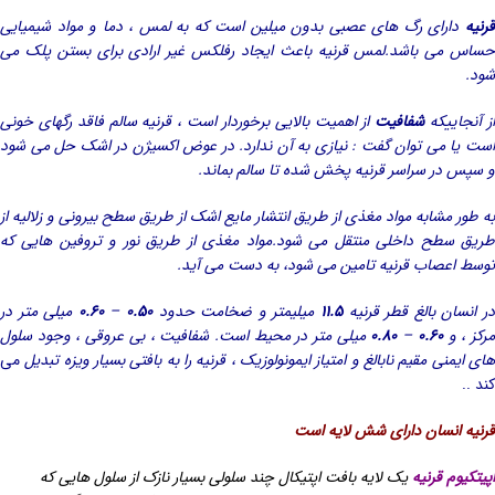
قرنیه
دارای رگ های عصبی بدون میلین است که به لمس ، دما و مواد شیمیایی
حساس می باشد.لمس قرنیه باعث ایجاد رفلکس غیر ارادی برای بستن پلک می
شود.
ز آنجاییکه
شفافیت
از اهمیت بالایی برخوردار است ، قرنیه سالم فاقد رگهای خونی
است یا می توان گفت : نیازی به آن ندارد. در عوض اکسیژن در اشک حل می شود
و سپس در سراسر قرنیه پخش شده تا سالم بماند.
به طور مشابه مواد مغذی از طریق انتشار مایع اشک از طریق سطح بیرونی و زلالیه از
طریق سطح داخلی منتقل می شود.مواد مغذی از طریق نور و تروفین هایی که
توسط اعصاب قرنیه تامین می شود، به دست می آید.
ر انسان بالغ قطر قرنیه
۱۱.۵
میلیمتر و ضخامت حدود
۰.۵۰
–
۰.۶۰
میلی متر در
رکز ، و
۰.۶۰
–
۰.۸۰
میلی متر در محیط است. شفافیت ، بی عروقی ، وجود سلول
های ایمنی مقیم نابالغ و امتیاز ایمونولوزیک ، قرنیه را به بافتی بسیار ویزه تبدیل
می
کند ..
قرنیه انسان دارای شش لایه است
اپیتکیوم قرنیه
یک لایه بافت اپتیکال چند سلولی بسیار نازک از سلول هایی که