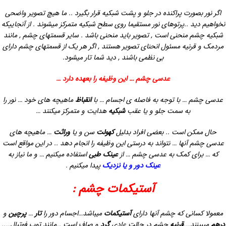
اگر نور بصورت پراکنده در جلو و پشت شبکیه قرار بگیرد ..
ما هیچ تصویر واضحی
نخواهیم دید ..پرتوهای نور مستقیما روی سطح شبکیه متمرکز میشوند . از آنجاییکه
شبکیه چشم منحنی است , تصویر باید منحنی باشد . سایر قسمتهای چشم , مانند
مردمک و قرنیه مسئول انحنای تصویر هستند , اگر هر یک از قسمتهای چشم دارای
بی نظمی باشند , دید شما تار میشود.
عدسی چشم … این وظیفه را بعهده دارد …
عدسی چشم … با توجه به فاصله ی اجسام …
با
انقباظ
ماهیچه های خود … نور را
به سمت جلو و یا عقب
شبکیه
هدایت و متمرکز میکنند …
حال ممکن است .. بعضی افراد بدلیل
کهولت
سن و یا
وراثت
…
ماهیچه های
عدسی چشم آنها … نتواند به درستی
این وظیفه را انجام دهد ..
در این مواقع است
که … برای کمک به عدسی چشم …
از
عینک
طبی
استفاده میکنیم … و ما نیاز به
عینک دور و یا نزدیک
پیدا میکنیم .
آستیکمات چشم :
معمولا کسانی که چشم آنها دارای
آستیکمات
میباشد…اجسام دور را
تار
…
پرچین
و
درهم
میبینند….
قرنیه
چشم در حالت عادی
گرد
و صاف است …مانند توپ فوتبال…..