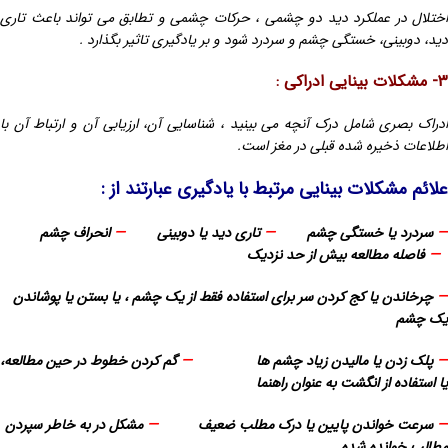
اختلال در عملکرد دید دو چشمی ، حرکات چشمی و تطابق می تواند باعث تاری
دید، دوبینی، خستگی چشم و سردرد شود و بر یادگیری تاثیر بگذارد .
۳- مشکلات بینایی ادراکی :
ادراک بصری شامل درک آنچه می بینید ، شناسایی آن، ارزیابی آن و ارتباط آن با
اطلاعات ذخیره شده قبلی در مغز است.
علائم مشکلات بینایی مرتبط با یادگیری عبارتند از :
—
سردرد یا خستگی چشم
—
تاری دید یا دوبینی
—
انحراف چشم
—
فاصله مطالعه بیش از حد نزدیک
—
چرخاندن یا کج کردن سر برای استفاده فقط از یک چشم ، یا بستن یا پوشاندن
یک چشم
—
پلک زدن یا مالیدن زیاد چشم ها
—
گم کردن خطوط در حین مطالعه،
یا استفاده از انگشت به عنوان راهنما
—
سرعت خواندن پایین یا درک مطلب ضعیف
—
مشکل در به خاطر سپردن
مطالب خوانده شده