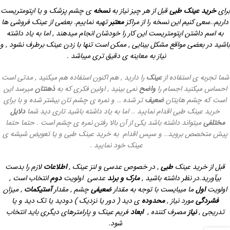
برای
خرید عینک طبی
قبل از هر چیز نیاز به
نسخه
ی چشم پزشک و یا اپتومتریست
داریم..سعی کنیم این نسخه را از مراکز
معتبر
تهیه نماییم. بعضی از عینک فروشی ها
به اسم داشتن اپتومتریست این کار را خودشان انجام میدهند , اما به یاد داشته
باشید در بعضی مواقع مشکل بینایی , ممکن است تنها با زدن عینک برطرف نشود , و
نیاز به معاینه ی دقیق تری میباشد .
شما تجربه ی استفاده از
عینک
را دارید , هم اکنون استفاده هم میکنید , مدتی است
احساس میکنید اجسام را
واضح
نمی بینید , اولین فکری که به
ذهنتان
میرسد این
است که چشم هایتان
ضعیف
تر شده … و نمره ی چشم تان بیشتر شده و با برای
خرید عینک طبی اقدام نمایید .. اما به یاد داشته باشید تاری دید شما
دلایل
مختلفی
میتواند داشته باشد یکی از آن بالا رفتن نمره ی چشم است . حتما حتما
پیش متخصص بروید.. و سپس اقدام به خرید عینک طبی و یا تعویض شیشه ی
عینک خود نمایید .
قبل از خرید عینک
طبی
,
در خصوص عدسی و لنز عینک
,
اطلاعات
لازم را بدست
بیآورید.در نظر داشته باشید
,
مارک و برند
عدسی اولویت
دوم
انتخاب است ,
اولویت
اول
ما میبایست با توجه به مقدار
ضعیفی
چشم , مقدار
آستیکمات
,
میزان
فشردگی
مورد نیاز
,
محدوده
ی دید ( دور یا نزدیک ) دودید یا تک دید و یا
تدریجی
,
نیاز
مصرف کننده
,
ابعاد
فریم عینک و پارامترهای دیگری باید انتخاب
شود
.