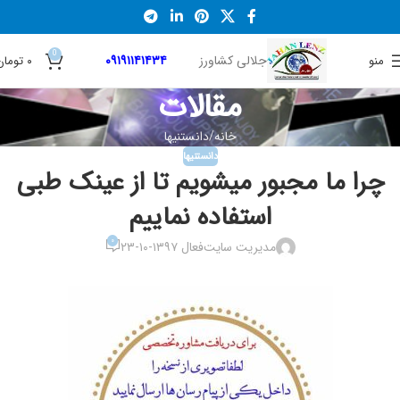
0
جلالی کشاورز
۰۹۱۹۱۱۴۱۴۳۴
منو
۰
تومان
مقالات
خانه
دانستنیها
دانستنیها
چرا ما مجبور میشویم تا از عینک طبی
استفاده نماییم
۰
مدیریت سایت
فعال ۱۳۹۷-۱۰-۲۳