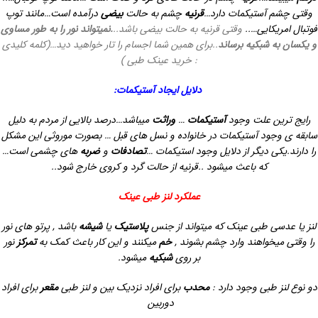
وقتی چشم آستیکمات دارد…
قرنیه
چشم به حالت
بیضی
درآمده است…مانند توپ
فوتبال امریکایی…..
وقتی قرنیه به حالت بیضی باشد..
.نمیتواند نور را به طور مساوی
و یکسان به شبکیه برساند
..برای همین شما اجسام را تار خواهید دید…(کلمه کلیدی
: خرید عینک طبی )
دلایل ایجاد آستیکمات:
رایج ترین علت وجود
آستیکمات
…
وراثت
میباشد…درصد بالایی از مردم به دلیل
سابقه ی وجود آستیکمات در خانواده و نسل های قبل …
بصورت موروثی این مشکل
را دارند.یکی دیگر از دلایل وجود استیکمات …
تصادفات
و
ضربه
های چشمی است…
که باعث میشود ..قرنیه از حالت گرد و کروی خارج شود..
عملکرد لنز طبی عینک
لنز یا عدسی طبی عینک که میتواند از جنس
پلاستیک
یا
شیشه
باشد , پرتو های نور
را وقتی میخواهند وارد چشم بشوند ,
خم
میکنند و این کار باعث کمک به
تمرکز
نور
بر روی
شبکیه
میشود.
دو نوع لنز طبی وجود دارد :
محدب
برای افراد نزدیک بین و لنز طبی
مقعر
برای افراد
دوربین