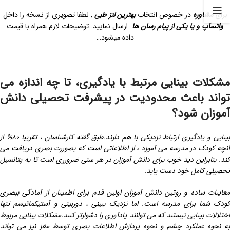
برای
مشاوره
در خصوص انتخاب
بهترین لنز طبی
,
لطفا تصویری از نسخه را داخل
واتسآپ و یا یکی از پیام رسان ها
ارسال نمایید..توضیحات لازم همراه با قیمت
داده میشود…
مشکلات بینایی مرتبط با یادگیری، تا چه اندازه می
تواند باعث محدودیت در پیشرفت تحصیلی دانش
آموزان شود؟
بینایی و یادگیری ارتباط نزدیکی با هم دارند.طبق گفته کارشناسان ، تقریبا ۸۰% از
آنچه کودک در مدرسه می آموزد ، از اطلاعاتی است که بصوررت بصری دریافت می
کند. بنابراین دید خوب برای دانش آموزان در هر سنی ضرورری است تا به پتانسیل
تحصیلی کامل خود دست یابد.
معاینات ساده و روتین دانش آموزان اولین قدم برای اطمینان از آمادگی ببصری
کودک شما برای مدرسه است. اما نزدیک ببینی ، دوربینی و آستیکماتیسم تنها
اختلالات بینایی نیستند که می توانند یادآوری را دشوارتر کنند.مشکلات بینایی مربوط
به نحوه عملکرد چشم و نحوه پردازش اطلاعات بصری توسط مغز نیز می تواند