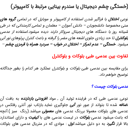
(خستگی چشم دیجیتال یا سندرم بینایی مرتبط با کامپیوتر)
وعی
اختلال
با فراگیر شدن استفاده از کامپیوتر و موبایل که در تمامی
گروه های
سنی مخصوصا دانشجویان – دانش آموزان – معلمان و تمامی کارمندانی که در طی
شببانه روز با دستگاه های دیجیتال سروکار دارند دیده میشود.استفاده از عدسی
بلوکنترل
تا حد زیادی جلوی اشعه های مضر را گرفته و باعث کنترل پرتوهای نور آبی
میشود.
خستگی – عدم تمرکز – اختلال در خواب – سردرد همراه با قرمزی چشم
–
تفاوت بین عدسی طبی بلوکات و بلوکنترل
برای مقایسه بین عدسی طبی بلوکات و بلوکنترل عملکرد هر کدام را بطور جداگانه
توضیح خواهم داد.
عدسی بلوکات چیست ؟
وعی عدسی طبی که در فراینده تولید آن , مواد
افزودنی بازدارنده
به بافت آن
ضافه
شده تا بتواند از عبور نور
آبی
جلوگیری نماید.بازتاب نور آنتی رفلکس در
دسی های بلوکات معمولا بررنگ عدسی های
معمولی
میباشد.(رنگ سبز ).آنچه
ه باعث میشود عدسی
بلوکات
در لیست عدسی های با
کیفیت
و دارای استاندارد
الا قرار
نگیرد
به دو دلیل میباشد.
اول
: موادی که در متریال عدسی های بلوکات