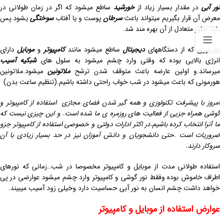
نور آبی
در مقدار بسیار زیاد از
خورشید
ساطع میشود که اگر در زمان طولانی در
عرض آن قرار بگیریم میتواند باعث
سرطان
پوست و یا آفتاب
سوختگی
یشود.پس
باید بطور متعادل از آن بهره مند شد.
اما نوری که از دستگاههای
دیجیتال
ساطع میشود مانند
کامپیوتر
و
موبایل
دارای
نرژی بالایی بوده که وقتی وارد چشم میشود به سلول های
شبکیه آسیب
میرساند.و اولین عارضه باعث متوقف شدن ترشح
ملاتونین
میشود.ملاتونین
هورمونی که باعث میشود در شب خواب راحتی داشته باشیم.(تنظیم ساعت بدن)
امروز با پیشرفت تکنولوزی و همه گیر شدن فضای مجازی استفاده از کامپیوتر و
گوشی همراه جزیی از فعالیت های روزمره ی ما شده است. و این چیزی نیست که
ما آنرا انتخاب کرده باشیم.در اکثر ادارات دولتی و خصوصی استفاده از کامپیوتر جزو
ضروریات است .حتی دانشجویان و دانش آموزان نیز در حد بسیار زیادی با آن
سروکار دارند.
استفاده طولانی مدت از موبایل و کامپیوتر مخصوصا در شب..زمانی که نورهای
اطراف خاموش بوده وفقط نور گوشی و کامپیوتر وارد چشم میشود عوارضی در پی
خواهد داشت.چشم انسان به نور آبی حساسیت دارد وخیلی زود آسیب میبیند.
عوارض استفاده از موبایل و کامپیوتر