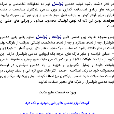
ر نظر داشته باشید تولید عدسی
بلوکنترل
نیاز به تحقیقات تخصصی و صرف
هزینه های زیادی است.لایه گذاری بر روی عدسی بلوکنترل میبایست با دقت
فراوان برای فیلتر کردن و بازتاب طول موج خاصی از پرتو نور آبی صورت پذیرد.
وشمند
بودن این لایه که نوعی کوتینگ محسوب میشود از ویژگی های اصلی آن
است.
س متوجه تفاوت بین عدسی طبی
بلوکات
و
بلوکنترل
شدیم.بطور یقین عدسی
بلوکنترل چه از لحاظ عملکرد و چه از لحاظ مشخصات اپتیکی بمراتب از بلوکات
بهتر
است.در نظر داشته باشید که تمامی مارک های معتبر مثل زایس آلمان – هویا ژاپن
– اسیلور فرانسه و سایر مارک های درجه یک اروپایی عدسی بلوکنترل دارند .این
روه از مارک ها
بلوکات ندارند
.و برعکس تمامی مارک های چینی و متفرقه عدسی
بلوکات دارند و بدلیل تکنولوژی و هزینه ی بالا عدسی بلوکنترل در لیست
محصولات خود ندارند. اصلاحیه : جدیدا اکثر مارک های کره ایی و بعضا چینی , در
لیست محصولات خود عدسی بلوکنترل نیز اضافه کردند , ولی پیشنهاد میکنم برای
تهیه عدسی بلوکنترل از مارک های معتبر استفاده نمایید.
ورود به قسمت های سایت
قیمت انواع عدسی های طبی دودید و تک دید
فریم عینک مناسب برای عدسی های دودید و تدریجی