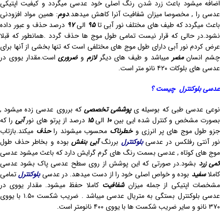
اضافه میشود باعث زرد شدن رنگ اصلی خود عدسی میگردد و کیفیت اپتیکی
دسی را , مخصوصا میزان شفافیت آنرا کاهش میدهد.
دوم
: همین مواد افزودنی
باعث میگردد که طیف های مختلف نور آبی تا
۹۵
الی
۹۷
درصد حذف و عبور داده
نشود.در حالی که قرار نیست تمامی طول موج ها حذف گردد .همانطور که قبلا
عرض کردم نور آبی دارای طول موج های مختلفی است که تنها بخشی از آنها برای
شم انسان
مضر
میباشد و طیف های دیگر
لازم
و
ضروری
است.مقدار یووی در
عدسی های بلوکات ۴۲۰ نانو متر است.
عدسی بلوکنترل چیست ؟
وعی عدسی طبی که بوسیله ی
پوششی
تخصصی
که برروی عدسی زده میشود ,
صورت مشخص و کنترل شده ایی بین
۱۰
الی
۱۵
درصد از پرتو های نور
آبی
را که
زو طول موج های پر انرزی و
خطرناک
محسوب میشوند را
حذف
میکند.بازتاب
ور آنتی رفلکس در عدسی
بلوکنترل
بررنگ
آبی
بنفش
بوده و بخاطر حذف طول
موج های کوتاه , عدسی بسمت رنگ های گرم گرایش دارد که باعث میشود عدسی
می زرد
بشود.در صورتی که این پوشش از روی سطح عدسی پاک بشود عدسی
املا
سفید
بوده و خواص اصلی خود را از دست میدهد.
در عدسی
بلوکنترل
تمامی
شخصات اپتیکی از جمله میزان
شفافیت
کاملا حفظ میشود. مقدار یووی در
عدسی بلوکنترل بستگی به متریال عدسی میباشد . ضریب شکست ۱.۵۰ با یووی
۳۷۰ نانو و سایر ضریب شکست ها با یووی ۴۰۰ نانومتر است.