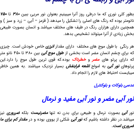
طور کلی نوری که ما درطی روز آنرا میبینیم بعنوان نور مریی ببین
۳۸۰
تا
۷۵۰
نانومتر بوده که رنگ های اصلی را تشکیل را میدهد.( قزمز – آبی – زرد و سبز ) و
همچنین دارای هزاران رنگ در طیف های مختلف میباشد.و انسان بصورت طبیعی
بخش زیادی از آنرا میتواند تشخیص بدهد.
ر رنگی با طول موج های مختلف دارای مقدار
انرزی
خاص خودش است. چیزی
که برای چشم انسان مضر است بخشی از
طول موج آبی
بین ۳۸۰ تا ۴۵۰ نانو متر
ه دارای پرتو های
مضر
و
خطرناک
بوده.که قوی ترین طول موج را دارد.این
رتوهای
نور
آبی
به امواج
اشعه
فرابنفش
بسیار نزدیک میباشند .به همین خاطر
میبایست احتیاط های لازم را انجام داد.
عدسی بلوکات و بلوکنترل
نور آبی مضر و نور آبی مفید و نرمال
ور
آبی
بصورت نرمال و طبیعی برای بدن نه تنها
مضرنیست
بلکه
ضرروری
نیز
میباشد.در نظر داشته باشیم که
نور آبی
شکلی از یووی بوده و در
مقدار کم برای ما
ضروری است.