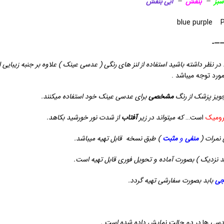
سبز
–
بنفش
–
آبی بنفش
——
در نظر داشته باشید استفاده از لنز های رنگی ( عدسی عینک ) علاوه بر جنبه زیبایی ا
ورد توجه میباشد .
جویز پزشک از رنگ
مشخصی
برای عدسی عینک خود استفاده میکنند.
رومیک
است…
که میتواند در زیر
آفتاب
از شدت نور خورشید بکاهد.
 نمرات (
منفی
و
مثبت
) طبق نسخه
قابل تهیه میباشد.
د نزدیک ) بصورت آماده و تحویل فوری قابل تهیه است.
جی
بابد بصورت سفارشی تهیه گردد.
عدسی ها
در دو حالت نمایش داده شده است .