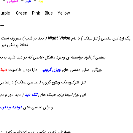
زرد
–
آبی
–
صورتی
–
blue purple Purple Green Pink Blue Yellow
—-
رنگ
زرد
این عدسی ( لنز عینک ) با نام
Night Vision
( دید در شب ) معروف است.
لح
اظ پزشکی نیز م
بعضی از افراد بواسطه ی وجود مشکل خاصی که در دید دارند
با ت
ویژگی اصلی عدسی های
ویژن
گروپ
.
. دارا بودن خاصیت
فتوک
لنز فتوکرومیک
ویژن گروپ
( عدسی عینک ) در تمامی
این نوع لنزها برای عینک های
تک دید
( دید دور و دی
و برای عدسی های
دودید و تدری
همانطور که در عکس زیر ملاحظه میکنید..