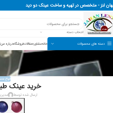
ان لنز -
متخصص در تهیه و ساخت عینک دو دید
انتخاب دسته
دسته های محصولات
خانه
مشاوره
مقالات
فروشگاه
درباره من
ت
انواع عد
خرید عینک طبی
ارسال شده توسط
مدیری