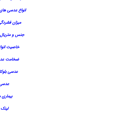
انواع عدسی های
میزان فشردگی
جنس و متریال
خاصیت انوا
ضخامت عدس
عدسی بلوکا
عدسی 
بیماری 
لینک 