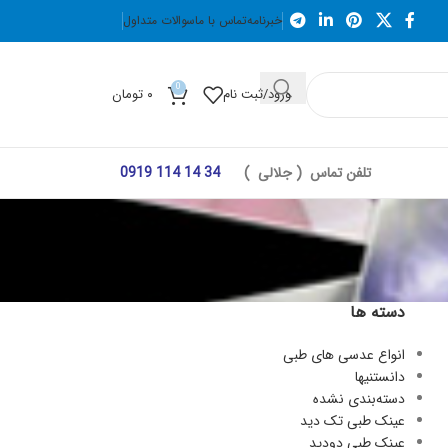
خبرنامه
تماس با ما
سوالات متداول
0
ورود/ثبت نام
۰
تومان
تلفن تماس ( جلالی )
34 14 114 0919
دسته ها
انواع عدسی های طبی
دانستنیها
دسته‌بندی نشده
عینک طبی تک دید
عینک طبی دودید