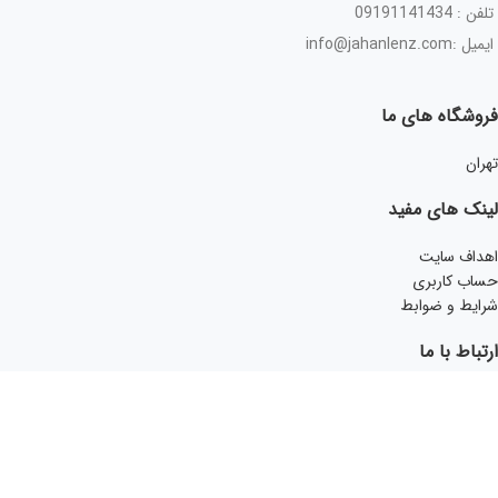
تلفن : 09191141434
ایمیل :info@jahanlenz.com
فروشگاه های ما
تهران
لینک های مفید
اهداف سایت
حساب کاربری
شرایط و ضوابط
ارتباط با ما
اینستاگرام
ارائه نسخه جهت مشاوره
تماس با جهان لنز
فروشگاه