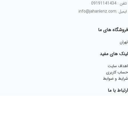
تلفن : 09191141434
ایمیل :info@jahanlenz.com
فروشگاه های ما
تهران
لینک های مفید
اهداف سایت
حساب کاربری
شرایط و ضوابط
ارتباط با ما
اینستاگرام
ارائه نسخه جهت مشاوره
تماس با جهان لنز
فروشگاه