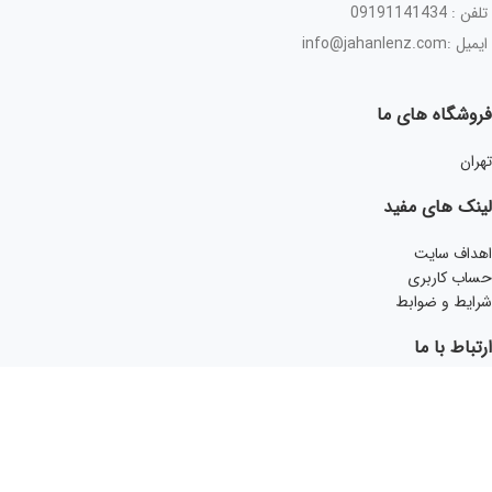
تلفن : 09191141434
ایمیل :info@jahanlenz.com
فروشگاه های ما
تهران
لینک های مفید
اهداف سایت
حساب کاربری
شرایط و ضوابط
ارتباط با ما
اینستاگرام
ارائه نسخه جهت مشاوره
تماس با جهان لنز
فروشگاه