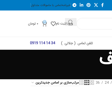
خبرنامه
تماس با ما
سوالات متداول
0
ورود/ثبت نام
۰
تومان
تلفن تماس ( جلالی )
34 14 114 0919
ف
36
24